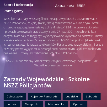
Sport i Rekreacja
Aktualności SEiRP
Pomagamy
Wszelkie materiały (w szczególności relacje z wydarzeń z udziałem władz
NSZZ Policjantów, zdjęcia, grafiki, filmy) zamieszczone w niniejszym Portalu
chronione są przepisami ustawy z dnia 4 lutego 1994 r. o prawie autorskim
i prawach pokrewnych oraz ustawy z dnia 27 lipca 2001 r. o ochronie baz
danych. Materiały te mogą być wykorzystywane wyłącznie na postawie umowy
z właścicielem portalu - Zarządem Głównym NSZZ Policjantów. Jakiekolwiek
ich wykorzystywanie przez użytkowników Portalu, poza przewidzianymi przez
przepisy prawa wyjątkami, w szczególności dozwolonym użytkiem osobistym,
bez ważnej umowy jest zabronione. ZG NSZZ Policjantów
NSZZP © Niezależny Samorządny Związek Zawodowy Policjantów | 2016.
Wszystkie prawa zastrzeżone.
Zarządy Wojewódzkie i Szkolne
NSZZ Policjantów
Dolnośląskie
Kujawsko-Pomorskie
Lubelskie
Lubuskie
Łódzkie
Małopolskie
Mazowieckie
Opolskie