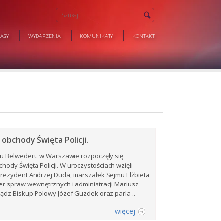
ASY
WYDARZENIA
KOMUNIKATY
KONTAKT
 obchody Święta Policji.
cu Belwederu w Warszawie rozpoczęły się
hody Święta Policji. W uroczystościach wzięli
 prezydent Andrzej Duda, marszałek Sejmu Elżbieta
ter spraw wewnętrznych i administracji Mariusz
iądz Biskup Polowy Józef Guzdek oraz parla ..
więcej