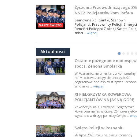
NSZZ Policjantów
Na zaproszenie Zarządu Głównego NSZZ
Życzenia Przewodniczącego ZG
Policjantów w Polsce gościł Rafael Laskows
NSZZ Policjantów kom. Rafała
Departamentu Policji w Nowym Jorku, o
Jankowskiego z okazji Święta
..
więcej
Szanowne Policjantki, Szanowni
Policji 2026
Policjanci, Pracownicy Policji, Emeryci
PAMIĘTAMY I ODDAJMY HOŁD ST
Renciści Policyjni Z okazji Święta Policj
SIERŻ. MARKOWI SIENICKIEMU
skład ..
więcej
W Biedrusku, pod Tablicą Pamiątkową
NSZZ Policjantów: Policja nie m
poświęconą starszemu sierżantowi Mar
być wciągana w bieżące spory
..
więcej
Aktualnosci
polityczne
•
•
•
•
W przestrzeni publicznej po raz kolej
pojawiły się wypowiedzi, które uderza
Ostatnie pożegnanie nadinsp. w 
w funkcjonariuszki i funkcjonariuszy
spocz. Zenona Smolarka
Policj ..
więcej
W Poznaniu, na cmentarzu komunalny
Dodatkowe zarobkowanie
na Miłostowie, odbyły się uroczystości
pogrzebowe nadinsp. w st. spocz. Zenona
policjantów. NSZZP: obecne
Smolarka ..
więcej
rozwiązania wymagają zmian
Do Sejmu trafiła petycja dotycząca
XI PIELGRZYMKA ROWEROWA
zmiany przepisów regulujących
podejmowanie przez policjantów
POLICJANTÓW NA JASNĄ GÓRĘ
dodatkowej pracy zarobkowe ..
więce
Zakończyła się XI Policyjna Pielgrzymka
Rowerowa na Jasną Górę. 26 rowerzystó
Krok 1. Umorzenie. Krok 2. Walk
wyjechało w drogę po mszy święte ..
więc
z hejtem
Postępowanie dotyczące interwencji
Święto Policji w Poznaniu
Policji w miejscu zamieszkania red.
Tomasza Sakiewicza zostało umorzon
28 lipca 2026 roku na placu Komendy