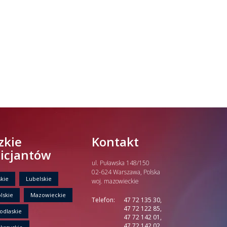
zkie
Kontakt
licjantów
ul. Puławska 148/150
02-624 Warszawa, Polska
kie
Lubelskie
woj. mazowieckie
lskie
Mazowieckie
Telefon:
47 72 135 30,
47 72 122 85,
odlaskie
47 72 142 01,
47 72 142 02