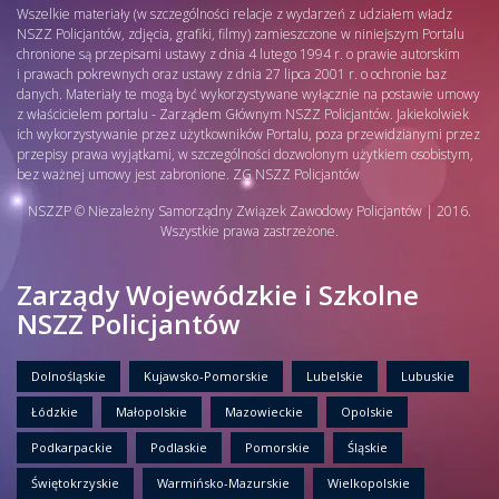
Wszelkie materiały (w szczególności relacje z wydarzeń z udziałem władz
NSZZ Policjantów, zdjęcia, grafiki, filmy) zamieszczone w niniejszym Portalu
chronione są przepisami ustawy z dnia 4 lutego 1994 r. o prawie autorskim
i prawach pokrewnych oraz ustawy z dnia 27 lipca 2001 r. o ochronie baz
danych. Materiały te mogą być wykorzystywane wyłącznie na postawie umowy
z właścicielem portalu - Zarządem Głównym NSZZ Policjantów. Jakiekolwiek
ich wykorzystywanie przez użytkowników Portalu, poza przewidzianymi przez
przepisy prawa wyjątkami, w szczególności dozwolonym użytkiem osobistym,
bez ważnej umowy jest zabronione. ZG NSZZ Policjantów
NSZZP © Niezależny Samorządny Związek Zawodowy Policjantów | 2016.
Wszystkie prawa zastrzeżone.
Zarządy Wojewódzkie i Szkolne
NSZZ Policjantów
Dolnośląskie
Kujawsko-Pomorskie
Lubelskie
Lubuskie
Łódzkie
Małopolskie
Mazowieckie
Opolskie
Podkarpackie
Podlaskie
Pomorskie
Śląskie
Świętokrzyskie
Warmińsko-Mazurskie
Wielkopolskie