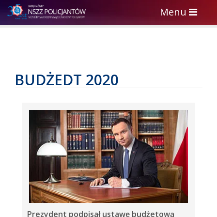
Toggle
Menu
navigation
BUDŻEDT 2020
Prezydent podpisał ustawę budżetową