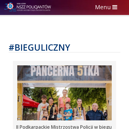
Toggle
Menu
navigation
#BIEGULICZNY
II Podkarpackie Mistrzostwa Policji w biegu