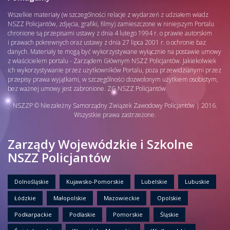
Wszelkie materiały (w szczególności relacje z wydarzeń z udziałem władz
NSZZ Policjantów, zdjęcia, grafiki, filmy) zamieszczone w niniejszym Portalu
chronione są przepisami ustawy z dnia 4 lutego 1994 r. o prawie autorskim
i prawach pokrewnych oraz ustawy z dnia 27 lipca 2001 r. o ochronie baz
danych. Materiały te mogą być wykorzystywane wyłącznie na postawie umowy
z właścicielem portalu - Zarządem Głównym NSZZ Policjantów. Jakiekolwiek
ich wykorzystywanie przez użytkowników Portalu, poza przewidzianymi przez
przepisy prawa wyjątkami, w szczególności dozwolonym użytkiem osobistym,
bez ważnej umowy jest zabronione. ZG NSZZ Policjantów
NSZZP © Niezależny Samorządny Związek Zawodowy Policjantów | 2016.
Wszystkie prawa zastrzeżone.
Zarządy Wojewódzkie i Szkolne
NSZZ Policjantów
Dolnośląskie
Kujawsko-Pomorskie
Lubelskie
Lubuskie
Łódzkie
Małopolskie
Mazowieckie
Opolskie
Podkarpackie
Podlaskie
Pomorskie
Śląskie