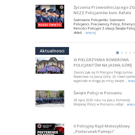
W Biedrusku, pod Tablicą Pamiątkową
Życzenia Przewodniczącego ZG
poświęconą starszemu sierżantowi Mar
NSZZ Policjantów kom. Rafała
..
więcej
Jankowskiego z okazji Święta
Szanowne Policjantki, Szanowni
Policji 2026
Policjanci, Pracownicy Policji, Emeryci
50-lecie BOA. Zarząd Główny N
Renciści Policyjni Z okazji Święta Policj
Policjantów z uznaniem
skład ..
więcej
dla funkcjonariuszy policyjnej
17 lipca 2026 roku w Muzeum Wojska
NSZZ Policjantów: Policja nie m
formacji kontrterrorystycznej
Polskiego w Warszawie odbyła się uroczys
być wciągana w bieżące spory
gala z okazji 50-lecia Centralnego
Aktualnosci
Pododdziału ..
więcej
polityczne
•
•
•
•
W przestrzeni publicznej po raz kolej
pojawiły się wypowiedzi, które uderza
XI PIELGRZYMKA ROWEROWA
w funkcjonariuszki i funkcjonariuszy
POLICJANTÓW NA JASNĄ GÓRĘ
Policj ..
więcej
Zakończyła się XI Policyjna Pielgrzymka
Dodatkowe zarobkowanie
Rowerowa na Jasną Górę. 26 rowerzystó
wyjechało w drogę po mszy święte ..
więc
policjantów. NSZZP: obecne
rozwiązania wymagają zmian
Do Sejmu trafiła petycja dotycząca
Święto Policji w Poznaniu
zmiany przepisów regulujących
podejmowanie przez policjantów
28 lipca 2026 roku na placu Komendy
dodatkowej pracy zarobkowe ..
więce
Miejskiej Policji w Poznaniu odbył ..
więc
Krok 1. Umorzenie. Krok 2. Walk
z hejtem
Postępowanie dotyczące interwencji
II Policyjny Rajd Motocyklowy
Policji w miejscu zamieszkania red.
„Posterunek Pamięci”
Tomasza Sakiewicza zostało umorzon