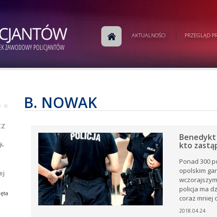
w
ej
AKTUALNOŚCI
PRZEGLĄD PR
j
a
ej
e.
B. NOWAK
•
•
ZZ
i,
tów
Benedykt 
kto zastą
i,
rku
Ponad 300 po
e
opolskim gar
ej
wczorajszym
ki z
policja ma dz
ia
ęta
coraz mniej o
ów
.
2018.04.24