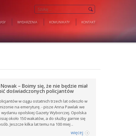
ASY
WYDARZENIA
KOMUNIKATY
KONTAKT
Nowak – Boimy się, że nie będzie miał
pić doświadczonych policjantów
licjantów w ciągu ostatnich trzech lat odeszło w
nizonie na emeryturę. - pisze Anna Pawlak we
 wydaniu opolskiej Gazety Wyborczej. Opolska
isiaj około 150 wakatów, a do służby garnie się
sób. Jeszcze kilka lat temu na 100 miej ..
więcej