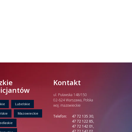
zkie
Kontakt
licjantów
ul. Puławska 148/150
02-624 Warszawa, Polska
kie
Lubelskie
woj. mazowieckie
lskie
Mazowieckie
Telefon:
47 72 135 30,
47 72 122 85,
odlaskie
47 72 142 01,
47 72 142 02