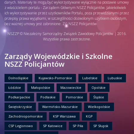
danych. Materiały te mogą być wykorzystywane wyłącznie na postawie umowy
z właścicielem portalu - Zarządem Głównym NSZZ Policjantów. Jakiekolwiek
ich wykorzystywanie przez użytkowników Portalu, poza przewidzianymi przez
przepisy prawa wyjątkami, w szczególności dozwolonym użytkiem osobistym,
bez ważnej umowy jest zabronione. ZG NSZZ Policjantów
NSZZP © Niezależny Samorządny Związek Zawodowy Policjantów | 2016.
Wszystkie prawa zastrzeżone.
Zarządy Wojewódzkie i Szkolne
NSZZ Policjantów
Dolnośląskie
Kujawsko-Pomorskie
Lubelskie
Lubuskie
Łódzkie
Małopolskie
Mazowieckie
Opolskie
Podkarpackie
Podlaskie
Pomorskie
Śląskie
Świętokrzyskie
Warmińsko-Mazurskie
Wielkopolskie
Zachodniopomorskie
KSP Warszawa
KGP
CSP Legionowo
SP Katowice
SP Piła
SP Słupsk