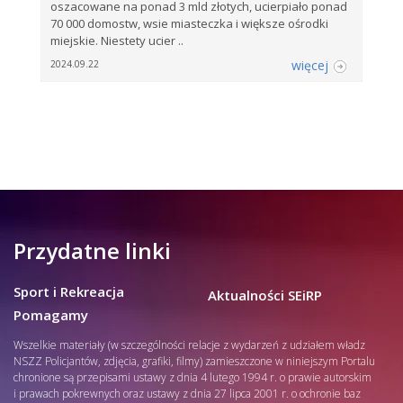
oszacowane na ponad 3 mld złotych, ucierpiało ponad
70 000 domostw, wsie miasteczka i większe ośrodki
miejskie. Niestety ucier ..
więcej
2024.09.22
Przydatne linki
Sport i Rekreacja
Aktualności SEiRP
Pomagamy
Wszelkie materiały (w szczególności relacje z wydarzeń z udziałem władz
NSZZ Policjantów, zdjęcia, grafiki, filmy) zamieszczone w niniejszym Portalu
chronione są przepisami ustawy z dnia 4 lutego 1994 r. o prawie autorskim
i prawach pokrewnych oraz ustawy z dnia 27 lipca 2001 r. o ochronie baz