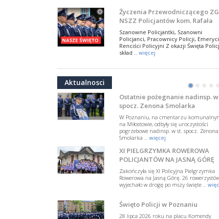
NSZZ Policjantów
Na zaproszenie Zarządu Głównego NSZZ
Życzenia Przewodniczącego ZG
Policjantów w Polsce gościł Rafael Laskows
NSZZ Policjantów kom. Rafała
Departamentu Policji w Nowym Jorku, o
Jankowskiego z okazji Święta
..
więcej
Szanowne Policjantki, Szanowni
Policji 2026
Policjanci, Pracownicy Policji, Emeryci
PAMIĘTAMY I ODDAJMY HOŁD ST
Renciści Policyjni Z okazji Święta Policj
SIERŻ. MARKOWI SIENICKIEMU
skład ..
więcej
W Biedrusku, pod Tablicą Pamiątkową
NSZZ Policjantów: Policja nie m
poświęconą starszemu sierżantowi Mar
być wciągana w bieżące spory
..
więcej
Aktualnosci
polityczne
•
•
•
•
W przestrzeni publicznej po raz kolej
pojawiły się wypowiedzi, które uderza
Ostatnie pożegnanie nadinsp. w 
w funkcjonariuszki i funkcjonariuszy
spocz. Zenona Smolarka
Policj ..
więcej
W Poznaniu, na cmentarzu komunalny
Dodatkowe zarobkowanie
na Miłostowie, odbyły się uroczystości
pogrzebowe nadinsp. w st. spocz. Zenona
policjantów. NSZZP: obecne
Smolarka ..
więcej
rozwiązania wymagają zmian
Do Sejmu trafiła petycja dotycząca
XI PIELGRZYMKA ROWEROWA
zmiany przepisów regulujących
podejmowanie przez policjantów
POLICJANTÓW NA JASNĄ GÓRĘ
dodatkowej pracy zarobkowe ..
więce
Zakończyła się XI Policyjna Pielgrzymka
Rowerowa na Jasną Górę. 26 rowerzystó
Krok 1. Umorzenie. Krok 2. Walk
wyjechało w drogę po mszy święte ..
więc
z hejtem
Postępowanie dotyczące interwencji
Święto Policji w Poznaniu
Policji w miejscu zamieszkania red.
Tomasza Sakiewicza zostało umorzon
28 lipca 2026 roku na placu Komendy