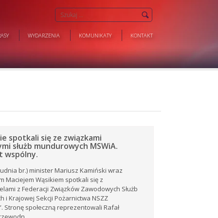
ASY
WYDARZENIA
KOMUNIKATY
KONTAKT
e spotkali się ze związkami
mi służb mundurowych MSWiA.
 wspólny.
rudnia br.) minister Mariusz Kamiński wraz
m Maciejem Wąsikiem spotkali się z
ielami z Federacji Związków Zawodowych Służb
 i Krajowej Sekcji Pożarnictwa NSZZ
”. Stronę społeczną reprezentowali Rafał
rzewodn ..