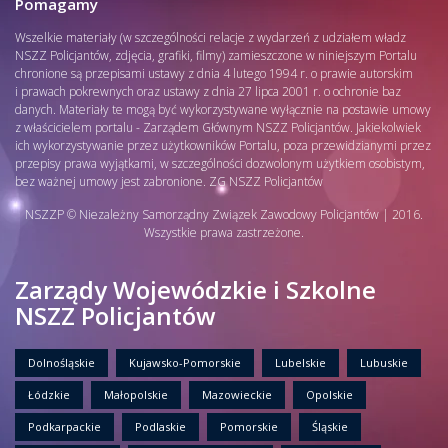
Pomagamy
Wszelkie materiały (w szczególności relacje z wydarzeń z udziałem władz
NSZZ Policjantów, zdjęcia, grafiki, filmy) zamieszczone w niniejszym Portalu
chronione są przepisami ustawy z dnia 4 lutego 1994 r. o prawie autorskim
i prawach pokrewnych oraz ustawy z dnia 27 lipca 2001 r. o ochronie baz
danych. Materiały te mogą być wykorzystywane wyłącznie na postawie umowy
z właścicielem portalu - Zarządem Głównym NSZZ Policjantów. Jakiekolwiek
ich wykorzystywanie przez użytkowników Portalu, poza przewidzianymi przez
przepisy prawa wyjątkami, w szczególności dozwolonym użytkiem osobistym,
bez ważnej umowy jest zabronione. ZG NSZZ Policjantów
NSZZP © Niezależny Samorządny Związek Zawodowy Policjantów | 2016.
Wszystkie prawa zastrzeżone.
Zarządy Wojewódzkie i Szkolne
NSZZ Policjantów
Dolnośląskie
Kujawsko-Pomorskie
Lubelskie
Lubuskie
Łódzkie
Małopolskie
Mazowieckie
Opolskie
Podkarpackie
Podlaskie
Pomorskie
Śląskie