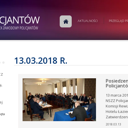
m
AKTUALNOŚCI
PRZEGLĄD PR
j
a
w
ej
e.
13.03.2018 R.
•
•
ej
ZZ
Posiedze
Policjant
i,
13 marca 201
NSZZ Policj
ej
Komisji Rewi
i,
tów
Hotelu Łazi
ia
ęta
Zatwierdzen
ów
rku
2018.03.13
e