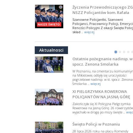
NSZZ Policjantów
Na zaproszenie Zarządu Głównego NSZZ
Życzenia Przewodniczącego ZG
Policjantów w Polsce gościł Rafael Laskows
NSZZ Policjantów kom. Rafała
Departamentu Policji w Nowym Jorku, o
Jankowskiego z okazji Święta
..
więcej
Szanowne Policjantki, Szanowni
Policji 2026
Policjanci, Pracownicy Policji, Emeryci
PAMIĘTAMY I ODDAJMY HOŁD ST
Renciści Policyjni Z okazji Święta Policj
SIERŻ. MARKOWI SIENICKIEMU
skład ..
więcej
W Biedrusku, pod Tablicą Pamiątkową
NSZZ Policjantów: Policja nie m
poświęconą starszemu sierżantowi Mar
być wciągana w bieżące spory
..
więcej
Aktualnosci
polityczne
•
•
•
•
W przestrzeni publicznej po raz kolej
pojawiły się wypowiedzi, które uderza
Ostatnie pożegnanie nadinsp. w 
w funkcjonariuszki i funkcjonariuszy
spocz. Zenona Smolarka
Policj ..
więcej
W Poznaniu, na cmentarzu komunalny
Dodatkowe zarobkowanie
na Miłostowie, odbyły się uroczystości
pogrzebowe nadinsp. w st. spocz. Zenona
policjantów. NSZZP: obecne
Smolarka ..
więcej
rozwiązania wymagają zmian
Do Sejmu trafiła petycja dotycząca
XI PIELGRZYMKA ROWEROWA
zmiany przepisów regulujących
podejmowanie przez policjantów
POLICJANTÓW NA JASNĄ GÓRĘ
dodatkowej pracy zarobkowe ..
więce
Zakończyła się XI Policyjna Pielgrzymka
Rowerowa na Jasną Górę. 26 rowerzystó
Krok 1. Umorzenie. Krok 2. Walk
wyjechało w drogę po mszy święte ..
więc
z hejtem
Postępowanie dotyczące interwencji
Święto Policji w Poznaniu
Policji w miejscu zamieszkania red.
Tomasza Sakiewicza zostało umorzon
28 lipca 2026 roku na placu Komendy