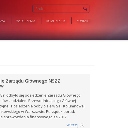
ASY
WYDARZENIA
KOMUNIKATY
KONTAKT
nie Zarządu Głównego NSZZ
ów
8 r. odbyło się posiedzenie Zarządu Głównego
antów z udziałem Przewodniczącego Głównej
zyjnej. Posiedzenie odbyło się w Sali Kolumnowej
enkowskiego w Warszawie. Porządek obrad:
ie sprawozdania finansowego za 2017 ..
więcej