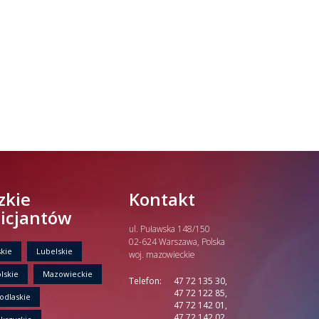
zkie
Kontakt
licjantów
ul. Puławska 148/150
02-624 Warszawa, Polska
kie
Lubelskie
woj. mazowieckie
lskie
Mazowieckie
Telefon:
47 72 135 30,
47 72 122 85,
odlaskie
47 72 142 01,
47 72 142 02