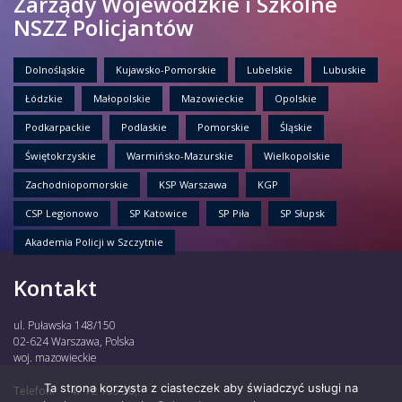
Zarządy Wojewódzkie i Szkolne
NSZZ Policjantów
Dolnośląskie
Kujawsko-Pomorskie
Lubelskie
Lubuskie
Łódzkie
Małopolskie
Mazowieckie
Opolskie
Podkarpackie
Podlaskie
Pomorskie
Śląskie
Świętokrzyskie
Warmińsko-Mazurskie
Wielkopolskie
Zachodniopomorskie
KSP Warszawa
KGP
CSP Legionowo
SP Katowice
SP Piła
SP Słupsk
Akademia Policji w Szczytnie
Kontakt
ul. Puławska 148/150
02-624 Warszawa, Polska
woj. mazowieckie
Ta strona korzysta z ciasteczek aby świadczyć usługi na
Telefon:
47 72 135 30,