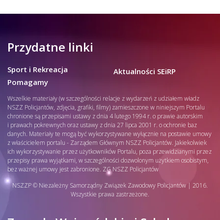
Przydatne linki
Sport i Rekreacja
Aktualności SEiRP
Pomagamy
Wszelkie materiały (w szczególności relacje z wydarzeń z udziałem władz
NSZZ Policjantów, zdjęcia, grafiki, filmy) zamieszczone w niniejszym Portalu
chronione są przepisami ustawy z dnia 4 lutego 1994 r. o prawie autorskim
i prawach pokrewnych oraz ustawy z dnia 27 lipca 2001 r. o ochronie baz
danych. Materiały te mogą być wykorzystywane wyłącznie na postawie umowy
z właścicielem portalu - Zarządem Głównym NSZZ Policjantów. Jakiekolwiek
ich wykorzystywanie przez użytkowników Portalu, poza przewidzianymi przez
przepisy prawa wyjątkami, w szczególności dozwolonym użytkiem osobistym,
bez ważnej umowy jest zabronione. ZG NSZZ Policjantów
NSZZP © Niezależny Samorządny Związek Zawodowy Policjantów | 2016.
Wszystkie prawa zastrzeżone.