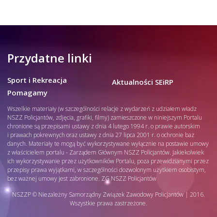
Przydatne linki
Sport i Rekreacja
Aktualności SEiRP
Pomagamy
Wszelkie materiały (w szczególności relacje z wydarzeń z udziałem władz
NSZZ Policjantów, zdjęcia, grafiki, filmy) zamieszczone w niniejszym Portalu
chronione są przepisami ustawy z dnia 4 lutego 1994 r. o prawie autorskim
i prawach pokrewnych oraz ustawy z dnia 27 lipca 2001 r. o ochronie baz
danych. Materiały te mogą być wykorzystywane wyłącznie na postawie umowy
z właścicielem portalu - Zarządem Głównym NSZZ Policjantów. Jakiekolwiek
ich wykorzystywanie przez użytkowników Portalu, poza przewidzianymi przez
przepisy prawa wyjątkami, w szczególności dozwolonym użytkiem osobistym,
bez ważnej umowy jest zabronione. ZG NSZZ Policjantów
NSZZP © Niezależny Samorządny Związek Zawodowy Policjantów | 2016.
Wszystkie prawa zastrzeżone.