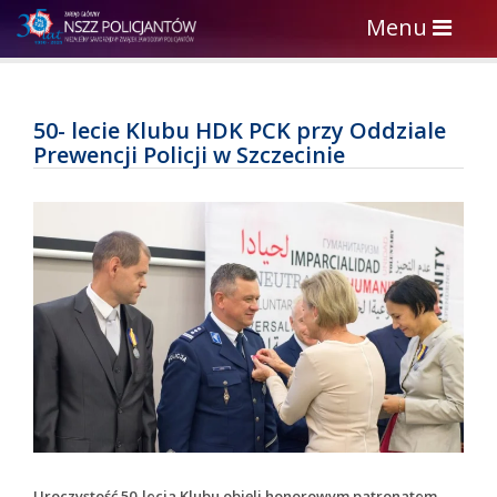
Toggle
Menu
navigation
50- lecie Klubu HDK PCK przy Oddziale
Prewencji Policji w Szczecinie
Uroczystość 50-lecia Klubu objęli honorowym patronatem