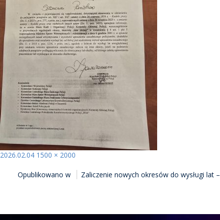
Opublikowano
Pełny
2026.02.04
1500 × 2000
NAWIGACJA
rozmiar
Opublikowano w
Zaliczenie nowych okresów do wysługi lat
WPISU