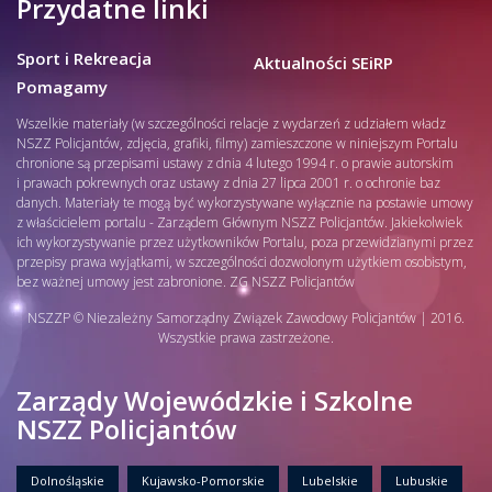
Przydatne linki
Sport i Rekreacja
Aktualności SEiRP
Pomagamy
Wszelkie materiały (w szczególności relacje z wydarzeń z udziałem władz
NSZZ Policjantów, zdjęcia, grafiki, filmy) zamieszczone w niniejszym Portalu
chronione są przepisami ustawy z dnia 4 lutego 1994 r. o prawie autorskim
i prawach pokrewnych oraz ustawy z dnia 27 lipca 2001 r. o ochronie baz
danych. Materiały te mogą być wykorzystywane wyłącznie na postawie umowy
z właścicielem portalu - Zarządem Głównym NSZZ Policjantów. Jakiekolwiek
ich wykorzystywanie przez użytkowników Portalu, poza przewidzianymi przez
przepisy prawa wyjątkami, w szczególności dozwolonym użytkiem osobistym,
bez ważnej umowy jest zabronione. ZG NSZZ Policjantów
NSZZP © Niezależny Samorządny Związek Zawodowy Policjantów | 2016.
Wszystkie prawa zastrzeżone.
Zarządy Wojewódzkie i Szkolne
NSZZ Policjantów
Dolnośląskie
Kujawsko-Pomorskie
Lubelskie
Lubuskie