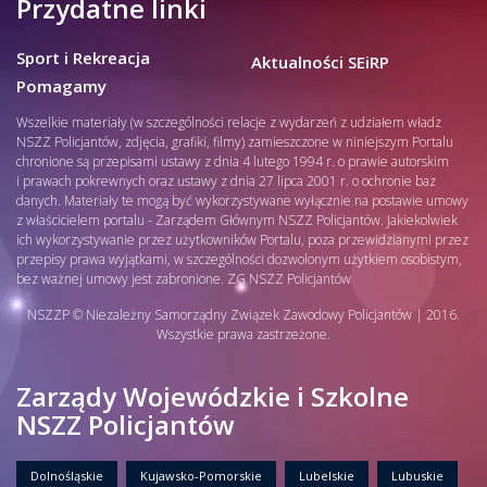
Przydatne linki
Sport i Rekreacja
Aktualności SEiRP
Pomagamy
Wszelkie materiały (w szczególności relacje z wydarzeń z udziałem władz
NSZZ Policjantów, zdjęcia, grafiki, filmy) zamieszczone w niniejszym Portalu
chronione są przepisami ustawy z dnia 4 lutego 1994 r. o prawie autorskim
i prawach pokrewnych oraz ustawy z dnia 27 lipca 2001 r. o ochronie baz
danych. Materiały te mogą być wykorzystywane wyłącznie na postawie umowy
z właścicielem portalu - Zarządem Głównym NSZZ Policjantów. Jakiekolwiek
ich wykorzystywanie przez użytkowników Portalu, poza przewidzianymi przez
przepisy prawa wyjątkami, w szczególności dozwolonym użytkiem osobistym,
bez ważnej umowy jest zabronione. ZG NSZZ Policjantów
NSZZP © Niezależny Samorządny Związek Zawodowy Policjantów | 2016.
Wszystkie prawa zastrzeżone.
Zarządy Wojewódzkie i Szkolne
NSZZ Policjantów
Dolnośląskie
Kujawsko-Pomorskie
Lubelskie
Lubuskie