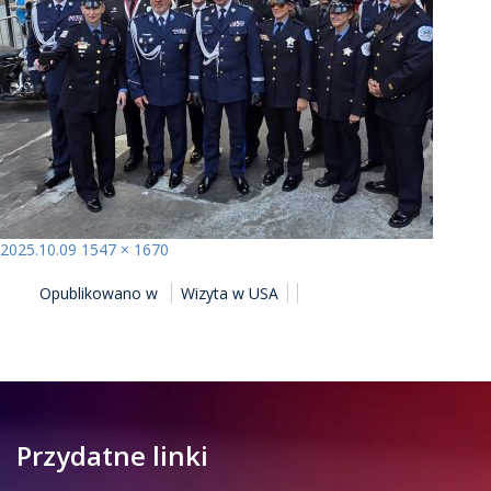
Opublikowano
Pełny
2025.10.09
1547 × 1670
NAWIGACJA
rozmiar
Opublikowano w
Wizyta w USA
WPISU
Przydatne linki