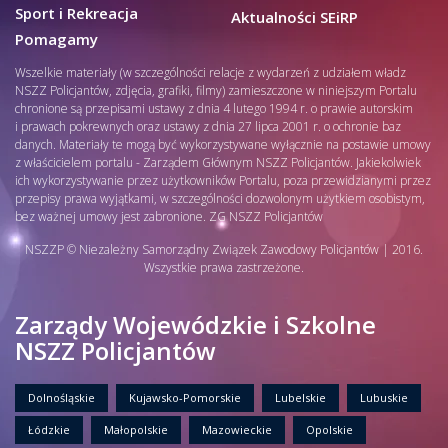
Sport i Rekreacja
Aktualności SEiRP
Pomagamy
Wszelkie materiały (w szczególności relacje z wydarzeń z udziałem władz
NSZZ Policjantów, zdjęcia, grafiki, filmy) zamieszczone w niniejszym Portalu
chronione są przepisami ustawy z dnia 4 lutego 1994 r. o prawie autorskim
i prawach pokrewnych oraz ustawy z dnia 27 lipca 2001 r. o ochronie baz
danych. Materiały te mogą być wykorzystywane wyłącznie na postawie umowy
z właścicielem portalu - Zarządem Głównym NSZZ Policjantów. Jakiekolwiek
ich wykorzystywanie przez użytkowników Portalu, poza przewidzianymi przez
przepisy prawa wyjątkami, w szczególności dozwolonym użytkiem osobistym,
bez ważnej umowy jest zabronione. ZG NSZZ Policjantów
NSZZP © Niezależny Samorządny Związek Zawodowy Policjantów | 2016.
Wszystkie prawa zastrzeżone.
Zarządy Wojewódzkie i Szkolne
NSZZ Policjantów
Dolnośląskie
Kujawsko-Pomorskie
Lubelskie
Lubuskie
Łódzkie
Małopolskie
Mazowieckie
Opolskie