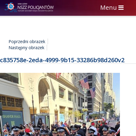
Toggle
Menu
navigation
Poprzedni obrazek
Następny obrazek
c835758e-2eda-4999-9b15-33286b98d260v2