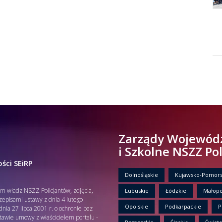
Zarządy Wojewód
i Szkolne NSZZ Po
ści SEiRP
Dolnośląskie
Kujawsko-Pomors
em władz NSZZ Policjantów, zdjęcia,
Lubuskie
Łódzkie
Małopo
rzepisami ustawy z dnia 4 lutego
Opolskie
Podkarpackie
P
nia 27 lipca 2001 r. o ochronie baz
tawie umowy z właścicielem portalu -