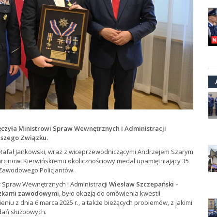
czyła Ministrowi Spraw Wewnętrznych i Administracji
aszego Związku.
Rafał Jankowski, wraz z wiceprzewodniczącymi Andrzejem Szarym
rcinowi Kierwińskiemu okolicznościowy medal upamiętniający 35
 Zawodowego Policjantów.
r Spraw Wewnętrznych i Administracji
Wiesław Szczepański –
iązkami zawodowymi
, było okazją do omówienia kwestii
niu z dnia 6 marca 2025 r., a także bieżących problemów, z jakimi
zadań służbowych.