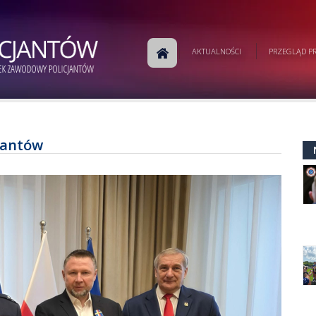
AKTUALNOŚCI
PRZEGLĄD PR
cjantów