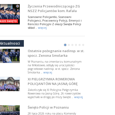
NSZZ Policjantów
Na zaproszenie Zarządu Głównego NSZZ
Życzenia Przewodniczącego ZG
Policjantów w Polsce gościł Rafael Laskowski z
NSZZ Policjantów kom. Rafała
Departamentu Policji w Nowym Jorku, o
Jankowskiego z okazji Święta
..
więcej
Szanowne Policjantki, Szanowni
Policji 2026
Policjanci, Pracownicy Policji, Emeryci i
PAMIĘTAMY I ODDAJMY HOŁD ST.
Renciści Policyjni Z okazji Święta Policji
SIERŻ. MARKOWI SIENICKIEMU
skład ..
więcej
W Biedrusku, pod Tablicą Pamiątkową
NSZZ Policjantów: Policja nie może
poświęconą starszemu sierżantowi Mar
być wciągana w bieżące spory
..
więcej
Aktualnosci
polityczne
•
•
•
•
•
•
W przestrzeni publicznej po raz kolejny
pojawiły się wypowiedzi, które uderzają
Ostatnie pożegnanie nadinsp. w st.
w funkcjonariuszki i funkcjonariuszy
spocz. Zenona Smolarka
Policj ..
więcej
W Poznaniu, na cmentarzu komunalnym
Dodatkowe zarobkowanie
na Miłostowie, odbyły się uroczystości
pogrzebowe nadinsp. w st. spocz. Zenona
policjantów. NSZZP: obecne
Smolarka ..
więcej
rozwiązania wymagają zmian
Do Sejmu trafiła petycja dotycząca
XI PIELGRZYMKA ROWEROWA
zmiany przepisów regulujących
podejmowanie przez policjantów
POLICJANTÓW NA JASNĄ GÓRĘ
dodatkowej pracy zarobkowe ..
więcej
Zakończyła się XI Policyjna Pielgrzymka
Rowerowa na Jasną Górę. 26 rowerzystów
Krok 1. Umorzenie. Krok 2. Walka
wyjechało w drogę po mszy święte ..
więcej
z hejtem
Postępowanie dotyczące interwencji
Święto Policji w Poznaniu
Policji w miejscu zamieszkania red.
Tomasza Sakiewicza zostało umorzone.
28 lipca 2026 roku na placu Komendy