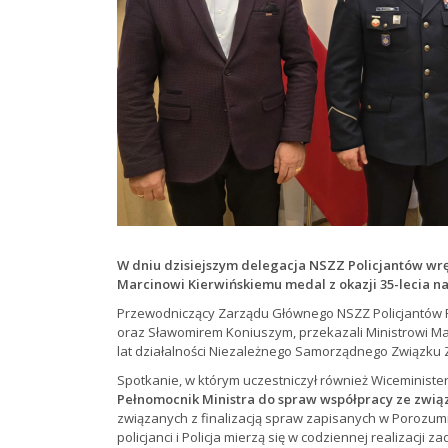
W dniu dzisiejszym delegacja NSZZ Policjantów wrę
Marcinowi Kierwińskiemu medal z okazji 35-lecia n
Przewodniczący Zarządu Głównego NSZZ Policjantów 
oraz Sławomirem Koniuszym, przekazali Ministrowi Ma
lat działalności Niezależnego Samorządnego Związku
Spotkanie, w którym uczestniczył również Wiceministe
Pełnomocnik Ministra do spraw współpracy ze zw
związanych z finalizacją spraw zapisanych w Porozumie
policjanci i Policja mierzą się w codziennej realizacji 