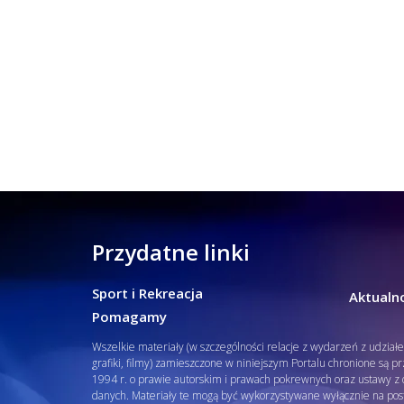
Przydatne linki
Sport i Rekreacja
Aktualno
Pomagamy
Wszelkie materiały (w szczególności relacje z wydarzeń z udział
grafiki, filmy) zamieszczone w niniejszym Portalu chronione są p
1994 r. o prawie autorskim i prawach pokrewnych oraz ustawy z d
danych. Materiały te mogą być wykorzystywane wyłącznie na pos