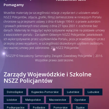
Pomagamy
Wszelkie materiały (w szczególności relacje z wydarzeń z udziałem władz
NSZZ Policjantów, zdjęcia, grafiki, filmy) zamieszczone w niniejszym Portalu
chronione są przepisami ustawy z dnia 4 lutego 1994 r. o prawie autorskim
i prawach pokrewnych oraz ustawy z dnia 27 lipca 2001 r. o ochronie baz
danych. Materiały te mogą być wykorzystywane wyłącznie na postawie umowy
z właścicielem portalu - Zarządem Głównym NSZZ Policjantów. Jakiekolwiek
ich wykorzystywanie przez użytkowników Portalu, poza przewidzianymi przez
przepisy prawa wyjątkami, w szczególności dozwolonym użytkiem osobistym,
bez ważnej umowy jest zabronione. ZG NSZZ Policjantów
NSZZP © Niezależny Samorządny Związek Zawodowy Policjantów | 2016.
Wszystkie prawa zastrzeżone.
Zarządy Wojewódzkie i Szkolne
NSZZ Policjantów
Dolnośląskie
Kujawsko-Pomorskie
Lubelskie
Lubuskie
Łódzkie
Małopolskie
Mazowieckie
Opolskie
Podkarpackie
Podlaskie
Pomorskie
Śląskie