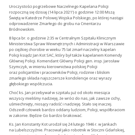
Uroczystości pogrzebowe Naczelnego Kapelana Policji
rozpoczną się dzisiaj (14 lipca 2021′) o godzinie 12:00 Mszą
Świętą w Katedrze Polowej Wojska Polskiego, po której nastąpi
odprowadzenie Zmarłego do grobu na Cmentarzu
Bródnowskim.
8 lipca br. o godzinie 2:35 w Centralnym Szpitalu Klinicznym
Ministerstwa Spraw Wewnętrznych i Administracji w Warszawie
po ciężkiej chorobie w wieku 75 lat zmarł naczelny kapelan
Policji ksiądz Jan Kot SAC, który był także kapelanem Komendy
Głównej Policji. Komendant Główny Policji gen. insp. Jarosław
Szymczyk, w imieniu kierownictwa polskiej Policji
oraz policjantów i pracowników Policji, rodzinie i bliskim
zmarłego składa najszczersze kondolencje oraz wyrazy
głębokiego współczucia.
Choć ks. Jan przebywał w szpitalu już od około miesiąca
wszyscy mieliśmy nadzieję, że wróci do nas, jak zawsze cichy,
uśmiechnięty, niosący radość i nadzieję. Stało się inaczej.
Odszedł człowiek bardzo oddany ludziom, Policji, współbraciom
w zakonie. Będzie Go bardzo brakować.
Ks. Jan Konstanty Kot urodził się 24 lutego 1946 r. w Jankach
na Lubelszczyźnie. Pracował jako robotnik w Stoczni Gdańskiej,