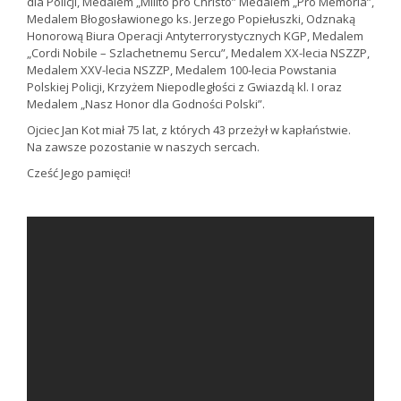
dla Policji, Medalem „Milito pro Christo” Medalem „Pro Memoria”,
Medalem Błogosławionego ks. Jerzego Popiełuszki, Odznaką
Honorową Biura Operacji Antyterrorystycznych KGP, Medalem
„Cordi Nobile – Szlachetnemu Sercu”, Medalem XX-lecia NSZZP,
Medalem XXV-lecia NSZZP, Medalem 100-lecia Powstania
Polskiej Policji, Krzyżem Niepodległości z Gwiazdą kl. I oraz
Medalem „Nasz Honor dla Godności Polski”.
Ojciec Jan Kot miał 75 lat, z których 43 przeżył w kapłaństwie.
Na zawsze pozostanie w naszych sercach.
Cześć Jego pamięci!