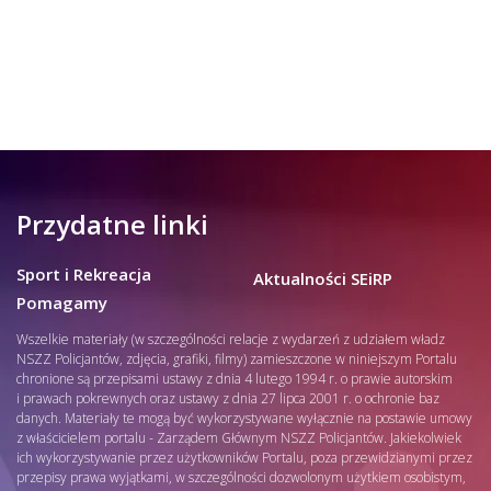
Przydatne linki
Sport i Rekreacja
Aktualności SEiRP
Pomagamy
Wszelkie materiały (w szczególności relacje z wydarzeń z udziałem władz
NSZZ Policjantów, zdjęcia, grafiki, filmy) zamieszczone w niniejszym Portalu
chronione są przepisami ustawy z dnia 4 lutego 1994 r. o prawie autorskim
i prawach pokrewnych oraz ustawy z dnia 27 lipca 2001 r. o ochronie baz
danych. Materiały te mogą być wykorzystywane wyłącznie na postawie umowy
z właścicielem portalu - Zarządem Głównym NSZZ Policjantów. Jakiekolwiek
ich wykorzystywanie przez użytkowników Portalu, poza przewidzianymi przez
przepisy prawa wyjątkami, w szczególności dozwolonym użytkiem osobistym,