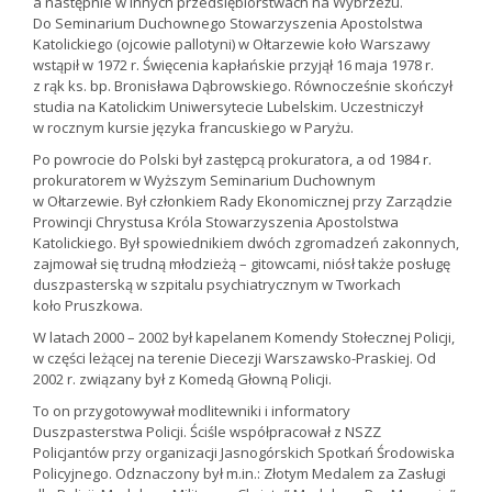
a następnie w innych przedsiębiorstwach na Wybrzeżu.
Do Seminarium Duchownego Stowarzyszenia Apostolstwa
Katolickiego (ojcowie pallotyni) w Ołtarzewie koło Warszawy
wstąpił w 1972 r. Święcenia kapłańskie przyjął 16 maja 1978 r.
z rąk ks. bp. Bronisława Dąbrowskiego. Równocześnie skończył
studia na Katolickim Uniwersytecie Lubelskim. Uczestniczył
w rocznym kursie języka francuskiego w Paryżu.
Po powrocie do Polski był zastępcą prokuratora, a od 1984 r.
prokuratorem w Wyższym Seminarium Duchownym
w Ołtarzewie. Był członkiem Rady Ekonomicznej przy Zarządzie
Prowincji Chrystusa Króla Stowarzyszenia Apostolstwa
Katolickiego. Był spowiednikiem dwóch zgromadzeń zakonnych,
zajmował się trudną młodzieżą – gitowcami, niósł także posługę
duszpasterską w szpitalu psychiatrycznym w Tworkach
koło Pruszkowa.
W latach 2000 – 2002 był kapelanem Komendy Stołecznej Policji,
w części leżącej na terenie Diecezji Warszawsko-Praskiej. Od
2002 r. związany był z Komedą Głowną Policji.
To on przygotowywał modlitewniki i informatory
Duszpasterstwa Policji. Ściśle współpracował z NSZZ
Policjantów przy organizacji Jasnogórskich Spotkań Środowiska
Policyjnego. Odznaczony był m.in.: Złotym Medalem za Zasługi