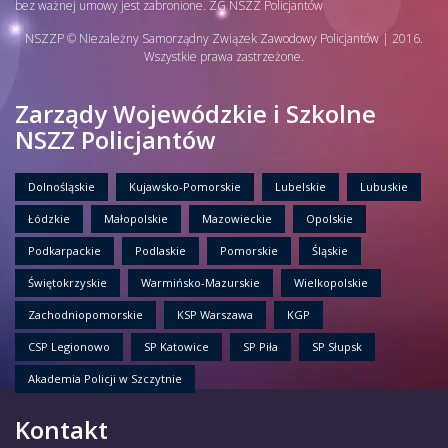
bez ważnej umowy jest zabronione. ZG NSZZ Policjantów
NSZZP © Niezależny Samorządny Związek Zawodowy Policjantów | 2016.
Wszystkie prawa zastrzeżone.
Zarządy Wojewódzkie i Szkolne
NSZZ Policjantów
Dolnośląskie
Kujawsko-Pomorskie
Lubelskie
Lubuskie
Łódzkie
Małopolskie
Mazowieckie
Opolskie
Podkarpackie
Podlaskie
Pomorskie
Śląskie
Świętokrzyskie
Warmińsko-Mazurskie
Wielkopolskie
Zachodniopomorskie
KSP Warszawa
KGP
CSP Legionowo
SP Katowice
SP Piła
SP Słupsk
Akademia Policji w Szczytnie
Kontakt