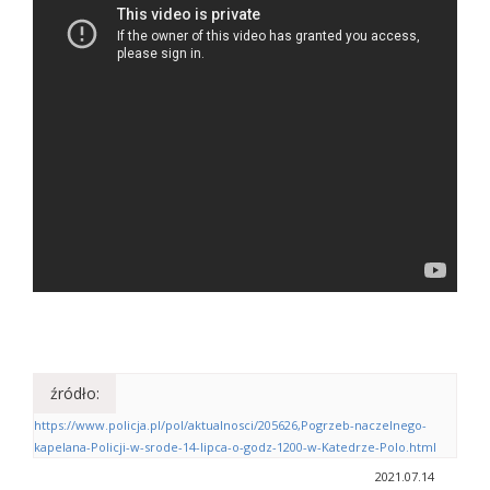
źródło:
https://www.policja.pl/pol/aktualnosci/205626,Pogrzeb-naczelnego-
kapelana-Policji-w-srode-14-lipca-o-godz-1200-w-Katedrze-Polo.html
2021.07.14