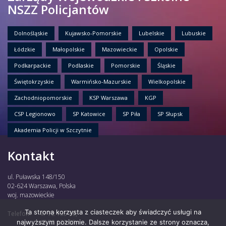
NSZZ Policjantów
Dolnośląskie
Kujawsko-Pomorskie
Lubelskie
Lubuskie
Łódzkie
Małopolskie
Mazowieckie
Opolskie
Podkarpackie
Podlaskie
Pomorskie
Śląskie
Świętokrzyskie
Warmińsko-Mazurskie
Wielkopolskie
Zachodniopomorskie
KSP Warszawa
KGP
CSP Legionowo
SP Katowice
SP Piła
SP Słupsk
Akademia Policji w Szczytnie
Kontakt
ul. Puławska 148/150
02-624 Warszawa, Polska
woj. mazowieckie
Ta strona korzysta z ciasteczek aby świadczyć usługi na
Telefon:
47 72 135 30,
najwyższym poziomie. Dalsze korzystanie ze strony oznacza,
47 72 122 85,