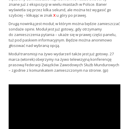
znane już z ekspozycji w wielu miastach w Polsce. Baner
wyświetla się przez kilka sekund, ale można też wygasić go
szybciej – klikając w znak
X
u góry po prawej.
Drugą nowinką jest moduł, w którym można będzie zamieszczać
sondaże opinii. Moduł jest już gotowy, gdy otrzymamy
do zamieszczenia pytania – ukaże się w prawej części panelu,
tuż pod paskiem informacyjnym. Będzie można anonimowo
głosować nad wybraną opcją.
Moduł transmisji na żywo wydarzeń także jest już gotowy. 27
marca (wtorek) obejrzymy na żywo telewizyjną konferencję
prasową Federacji Związków Zawodowych Służb Mundurowych
– zgodnie z komunikatem zamieszczonym na stronie. (jp)