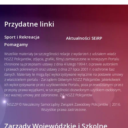
Przydatne linki
Sport i Rekreacja
Aktualności SEiRP
Pomagamy
Wszelkie materiały (w szczególności relacje z wydarzeń z udziałem władz
NSZZ Policjantów, zdjęcia, grafiki, filmy) zamieszczone w niniejszym Portalu
chronione są przepisami ustawy z dnia 4 lutego 1994 r. o prawie autorskim
i prawach pokrewnych oraz ustawy z dnia 27 lipca 2001 r. o ochronie baz
danych. Materiały te mogą być wykorzystywane wyłącznie na postawie umowy
z właścicielem portalu - Zarządem Głównym NSZZ Policjantów. Jakiekolwiek
ich wykorzystywanie przez użytkowników Portalu, poza przewidzianymi przez
przepisy prawa wyjątkami, w szczególności dozwolonym użytkiem osobistym,
bez ważnej umowy jest zabronione. ZG NSZZ Policjantów
NSZZP © Niezależny Samorządny Związek Zawodowy Policjantów | 2016.
Wszystkie prawa zastrzeżone.
Zarządy Wojewódzkie i Szkolne