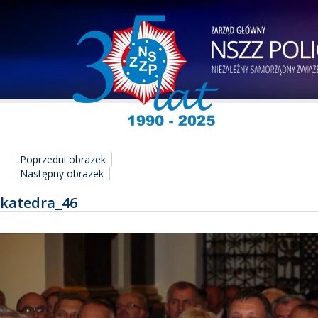
Poprzedni obrazek
Następny obrazek
katedra_46