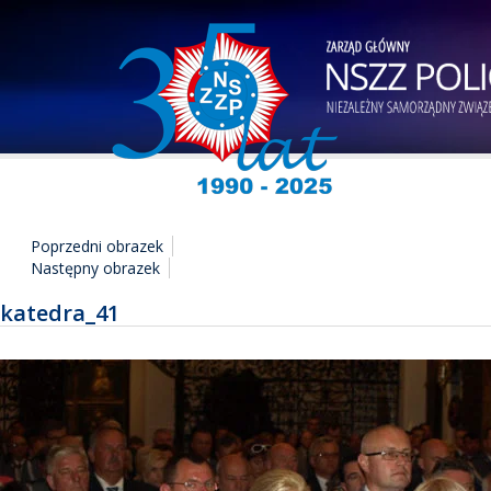
Poprzedni obrazek
Następny obrazek
katedra_41