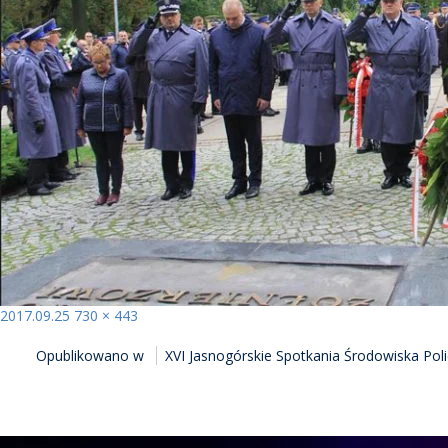
Opublikowano
Pełny
2017.09.25
730 × 443
NAWIGACJA
rozmiar
Opublikowano w
XVI Jasnogórskie Spotkania Środowiska Pol
WPISU