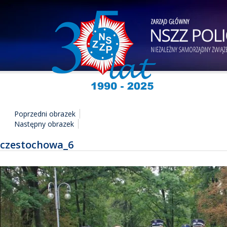
Poprzedni obrazek
Następny obrazek
czestochowa_6