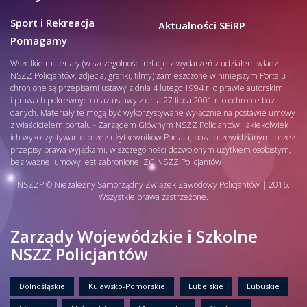
Sport i Rekreacja
Aktualności SEiRP
Pomagamy
Wszelkie materiały (w szczególności relacje z wydarzeń z udziałem władz
NSZZ Policjantów, zdjęcia, grafiki, filmy) zamieszczone w niniejszym Portalu
chronione są przepisami ustawy z dnia 4 lutego 1994 r. o prawie autorskim
i prawach pokrewnych oraz ustawy z dnia 27 lipca 2001 r. o ochronie baz
danych. Materiały te mogą być wykorzystywane wyłącznie na postawie umowy
z właścicielem portalu - Zarządem Głównym NSZZ Policjantów. Jakiekolwiek
ich wykorzystywanie przez użytkowników Portalu, poza przewidzianymi przez
przepisy prawa wyjątkami, w szczególności dozwolonym użytkiem osobistym,
bez ważnej umowy jest zabronione. ZG NSZZ Policjantów
NSZZP © Niezależny Samorządny Związek Zawodowy Policjantów | 2016.
Wszystkie prawa zastrzeżone.
Zarządy Wojewódzkie i Szkolne
NSZZ Policjantów
Dolnośląskie
Kujawsko-Pomorskie
Lubelskie
Lubuskie