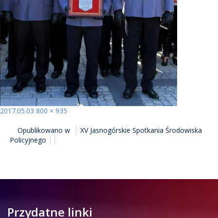
Opublikowano
Pełny
2017.05.03
800 × 935
NAWIGACJA
rozmiar
Opublikowano w
XV Jasnogórskie Spotkania Środowiska
WPISU
Policyjnego
Przydatne linki