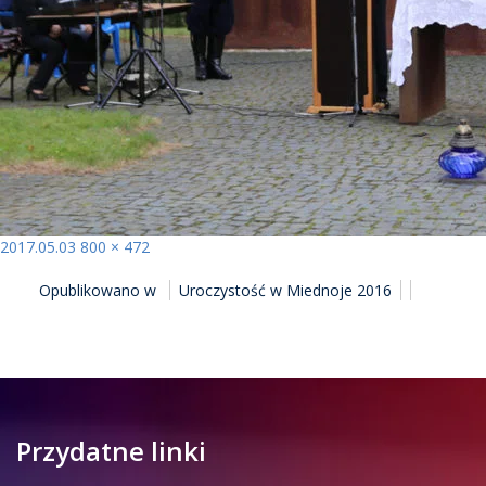
Opublikowano
Pełny
2017.05.03
800 × 472
NAWIGACJA
rozmiar
Opublikowano w
Uroczystość w Miednoje 2016
WPISU
Przydatne linki