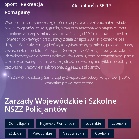
Sport i Rekreacja
Aktualności SEiRP
Pomagamy
Wszelkie materiały (w szczególności relacje z wydarzeń z udziałem władz
NSZZ Policjantów, zdjęcia, grafiki, filmy) zamieszczone w niniejszym Portalu
chronione są przepisami ustawy z dnia 4 lutego 1994 r. o prawie autorskim
i prawach pokrewnych oraz ustawy z dnia 27 lipca 2001 r. o ochronie baz
danych. Materiały te mogą być wykorzystywane wyłącznie na postawie umowy
z właścicielem portalu - Zarządem Głównym NSZZ Policjantów. Jakiekolwiek
ich wykorzystywanie przez użytkowników Portalu, poza przewidzianymi przez
przepisy prawa wyjątkami, w szczególności dozwolonym użytkiem osobistym,
bez ważnej umowy jest zabronione. ZG NSZZ Policjantów
NSZZP © Niezależny Samorządny Związek Zawodowy Policjantów | 2016.
Wszystkie prawa zastrzeżone.
Zarządy Wojewódzkie i Szkolne
NSZZ Policjantów
Dolnośląskie
Kujawsko-Pomorskie
Lubelskie
Lubuskie
Łódzkie
Małopolskie
Mazowieckie
Opolskie