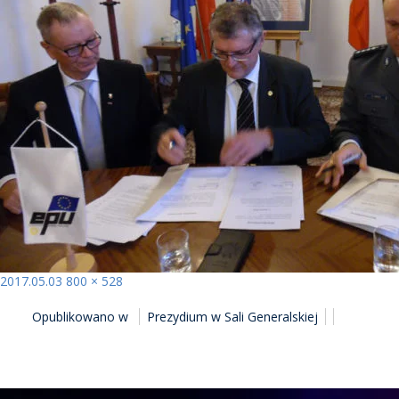
Opublikowano
Pełny
2017.05.03
800 × 528
NAWIGACJA
rozmiar
Opublikowano w
Prezydium w Sali Generalskiej
WPISU