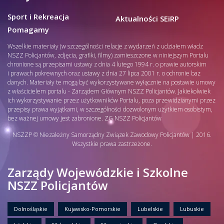
Sport i Rekreacja
Aktualności SEiRP
Pomagamy
Wszelkie materiały (w szczególności relacje z wydarzeń z udziałem władz
NSZZ Policjantów, zdjęcia, grafiki, filmy) zamieszczone w niniejszym Portalu
chronione są przepisami ustawy z dnia 4 lutego 1994 r. o prawie autorskim
i prawach pokrewnych oraz ustawy z dnia 27 lipca 2001 r. o ochronie baz
danych. Materiały te mogą być wykorzystywane wyłącznie na postawie umowy
z właścicielem portalu - Zarządem Głównym NSZZ Policjantów. Jakiekolwiek
ich wykorzystywanie przez użytkowników Portalu, poza przewidzianymi przez
przepisy prawa wyjątkami, w szczególności dozwolonym użytkiem osobistym,
bez ważnej umowy jest zabronione. ZG NSZZ Policjantów
NSZZP © Niezależny Samorządny Związek Zawodowy Policjantów | 2016.
Wszystkie prawa zastrzeżone.
Zarządy Wojewódzkie i Szkolne
NSZZ Policjantów
Dolnośląskie
Kujawsko-Pomorskie
Lubelskie
Lubuskie