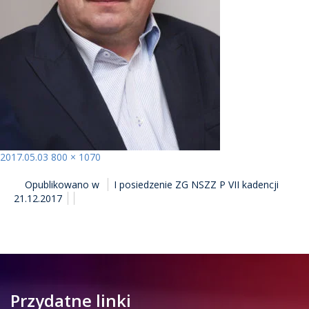
Opublikowano
Pełny
2017.05.03
800 × 1070
NAWIGACJA
rozmiar
Opublikowano w
I posiedzenie ZG NSZZ P VII kadencji
WPISU
21.12.2017
Przydatne linki