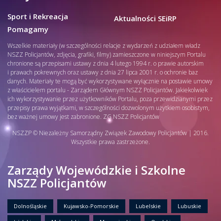
Sport i Rekreacja
Aktualności SEiRP
Pomagamy
Wszelkie materiały (w szczególności relacje z wydarzeń z udziałem władz
NSZZ Policjantów, zdjęcia, grafiki, filmy) zamieszczone w niniejszym Portalu
chronione są przepisami ustawy z dnia 4 lutego 1994 r. o prawie autorskim
i prawach pokrewnych oraz ustawy z dnia 27 lipca 2001 r. o ochronie baz
danych. Materiały te mogą być wykorzystywane wyłącznie na postawie umowy
z właścicielem portalu - Zarządem Głównym NSZZ Policjantów. Jakiekolwiek
ich wykorzystywanie przez użytkowników Portalu, poza przewidzianymi przez
przepisy prawa wyjątkami, w szczególności dozwolonym użytkiem osobistym,
bez ważnej umowy jest zabronione. ZG NSZZ Policjantów
NSZZP © Niezależny Samorządny Związek Zawodowy Policjantów | 2016.
Wszystkie prawa zastrzeżone.
Zarządy Wojewódzkie i Szkolne
NSZZ Policjantów
Dolnośląskie
Kujawsko-Pomorskie
Lubelskie
Lubuskie