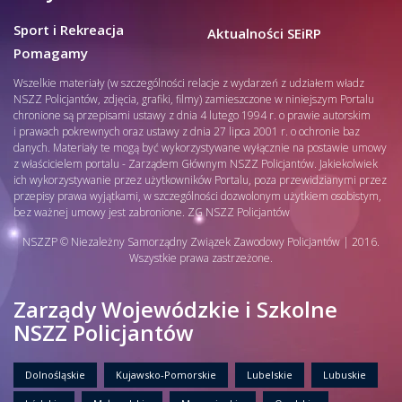
Sport i Rekreacja
Aktualności SEiRP
Pomagamy
Wszelkie materiały (w szczególności relacje z wydarzeń z udziałem władz
NSZZ Policjantów, zdjęcia, grafiki, filmy) zamieszczone w niniejszym Portalu
chronione są przepisami ustawy z dnia 4 lutego 1994 r. o prawie autorskim
i prawach pokrewnych oraz ustawy z dnia 27 lipca 2001 r. o ochronie baz
danych. Materiały te mogą być wykorzystywane wyłącznie na postawie umowy
z właścicielem portalu - Zarządem Głównym NSZZ Policjantów. Jakiekolwiek
ich wykorzystywanie przez użytkowników Portalu, poza przewidzianymi przez
przepisy prawa wyjątkami, w szczególności dozwolonym użytkiem osobistym,
bez ważnej umowy jest zabronione. ZG NSZZ Policjantów
NSZZP © Niezależny Samorządny Związek Zawodowy Policjantów | 2016.
Wszystkie prawa zastrzeżone.
Zarządy Wojewódzkie i Szkolne
NSZZ Policjantów
Dolnośląskie
Kujawsko-Pomorskie
Lubelskie
Lubuskie