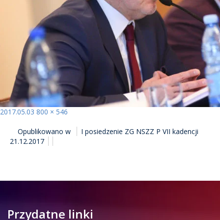
Opublikowano
Pełny
2017.05.03
800 × 546
NAWIGACJA
rozmiar
Opublikowano w
I posiedzenie ZG NSZZ P VII kadencji
WPISU
21.12.2017
Przydatne linki