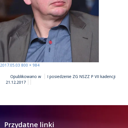
Opublikowano
Pełny
2017.05.03
800 × 984
NAWIGACJA
rozmiar
Opublikowano w
I posiedzenie ZG NSZZ P VII kadencji
WPISU
21.12.2017
Przydatne linki