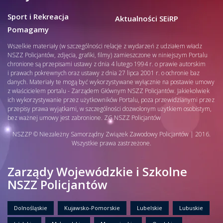
Sport i Rekreacja
Aktualności SEiRP
Pomagamy
Wszelkie materiały (w szczególności relacje z wydarzeń z udziałem władz
NSZZ Policjantów, zdjęcia, grafiki, filmy) zamieszczone w niniejszym Portalu
chronione są przepisami ustawy z dnia 4 lutego 1994 r. o prawie autorskim
i prawach pokrewnych oraz ustawy z dnia 27 lipca 2001 r. o ochronie baz
danych. Materiały te mogą być wykorzystywane wyłącznie na postawie umowy
z właścicielem portalu - Zarządem Głównym NSZZ Policjantów. Jakiekolwiek
ich wykorzystywanie przez użytkowników Portalu, poza przewidzianymi przez
przepisy prawa wyjątkami, w szczególności dozwolonym użytkiem osobistym,
bez ważnej umowy jest zabronione. ZG NSZZ Policjantów
NSZZP © Niezależny Samorządny Związek Zawodowy Policjantów | 2016.
Wszystkie prawa zastrzeżone.
Zarządy Wojewódzkie i Szkolne
NSZZ Policjantów
Dolnośląskie
Kujawsko-Pomorskie
Lubelskie
Lubuskie