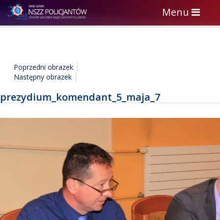
Toggle
Menu
navigation
Poprzedni obrazek
Następny obrazek
prezydium_komendant_5_maja_7