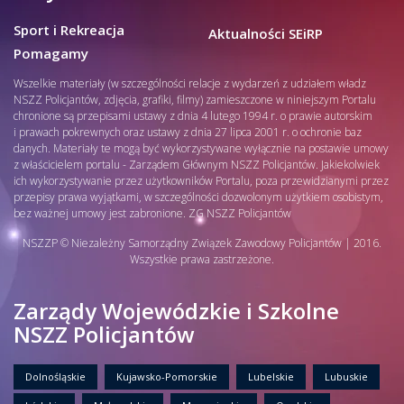
Sport i Rekreacja
Aktualności SEiRP
Pomagamy
Wszelkie materiały (w szczególności relacje z wydarzeń z udziałem władz
NSZZ Policjantów, zdjęcia, grafiki, filmy) zamieszczone w niniejszym Portalu
chronione są przepisami ustawy z dnia 4 lutego 1994 r. o prawie autorskim
i prawach pokrewnych oraz ustawy z dnia 27 lipca 2001 r. o ochronie baz
danych. Materiały te mogą być wykorzystywane wyłącznie na postawie umowy
z właścicielem portalu - Zarządem Głównym NSZZ Policjantów. Jakiekolwiek
ich wykorzystywanie przez użytkowników Portalu, poza przewidzianymi przez
przepisy prawa wyjątkami, w szczególności dozwolonym użytkiem osobistym,
bez ważnej umowy jest zabronione. ZG NSZZ Policjantów
NSZZP © Niezależny Samorządny Związek Zawodowy Policjantów | 2016.
Wszystkie prawa zastrzeżone.
Zarządy Wojewódzkie i Szkolne
NSZZ Policjantów
Dolnośląskie
Kujawsko-Pomorskie
Lubelskie
Lubuskie