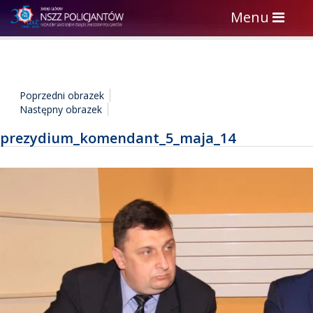
Toggle
Menu
navigation
Poprzedni obrazek
Następny obrazek
prezydium_komendant_5_maja_14