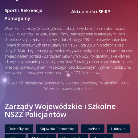
Sport i Rekreacja
Aktualności SEiRP
Pomagamy
Wszelkie materiały (w szczególności relacje z wydarzeń z udziałem władz
NSZZ Policjantów, zdjęcia, grafiki, filmy) zamieszczone w niniejszym Portalu
chronione są przepisami ustawy z dnia 4 lutego 1994 r. o prawie autorskim
i prawach pokrewnych oraz ustawy z dnia 27 lipca 2001 r. o ochronie baz
danych. Materiały te mogą być wykorzystywane wyłącznie na postawie umowy
z właścicielem portalu - Zarządem Głównym NSZZ Policjantów. Jakiekolwiek
ich wykorzystywanie przez użytkowników Portalu, poza przewidzianymi przez
przepisy prawa wyjątkami, w szczególności dozwolonym użytkiem osobistym,
bez ważnej umowy jest zabronione. ZG NSZZ Policjantów
NSZZP © Niezależny Samorządny Związek Zawodowy Policjantów | 2016.
Wszystkie prawa zastrzeżone.
Zarządy Wojewódzkie i Szkolne
NSZZ Policjantów
Dolnośląskie
Kujawsko-Pomorskie
Lubelskie
Lubuskie