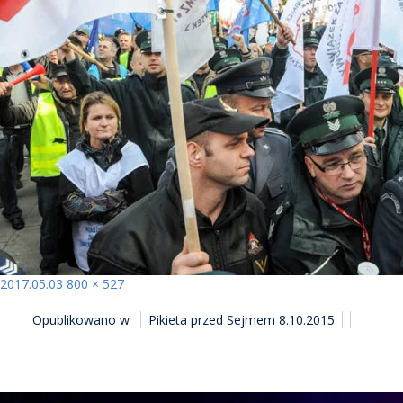
Opublikowano
Pełny
2017.05.03
800 × 527
NAWIGACJA
rozmiar
Opublikowano w
Pikieta przed Sejmem 8.10.2015
WPISU