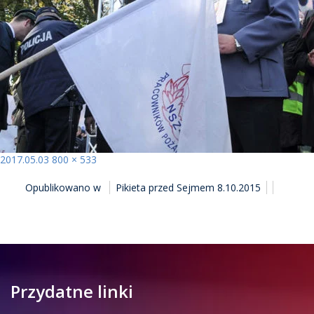
Opublikowano
Pełny
2017.05.03
800 × 533
NAWIGACJA
rozmiar
Opublikowano w
Pikieta przed Sejmem 8.10.2015
WPISU
Przydatne linki