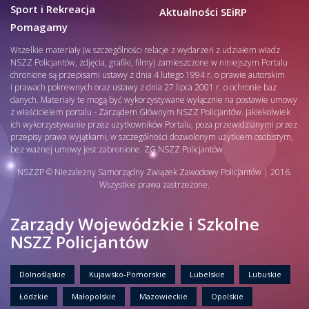
Sport i Rekreacja
Aktualności SEiRP
Pomagamy
Wszelkie materiały (w szczególności relacje z wydarzeń z udziałem władz
NSZZ Policjantów, zdjęcia, grafiki, filmy) zamieszczone w niniejszym Portalu
chronione są przepisami ustawy z dnia 4 lutego 1994 r. o prawie autorskim
i prawach pokrewnych oraz ustawy z dnia 27 lipca 2001 r. o ochronie baz
danych. Materiały te mogą być wykorzystywane wyłącznie na postawie umowy
z właścicielem portalu - Zarządem Głównym NSZZ Policjantów. Jakiekolwiek
ich wykorzystywanie przez użytkowników Portalu, poza przewidzianymi przez
przepisy prawa wyjątkami, w szczególności dozwolonym użytkiem osobistym,
bez ważnej umowy jest zabronione. ZG NSZZ Policjantów
NSZZP © Niezależny Samorządny Związek Zawodowy Policjantów | 2016.
Wszystkie prawa zastrzeżone.
Zarządy Wojewódzkie i Szkolne
NSZZ Policjantów
Dolnośląskie
Kujawsko-Pomorskie
Lubelskie
Lubuskie
Łódzkie
Małopolskie
Mazowieckie
Opolskie