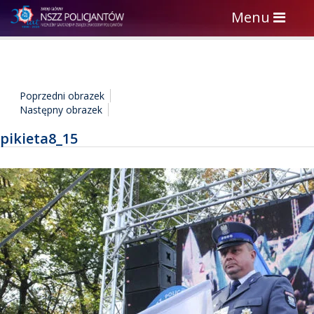
Toggle
Menu
navigation
Poprzedni obrazek
Następny obrazek
pikieta8_15