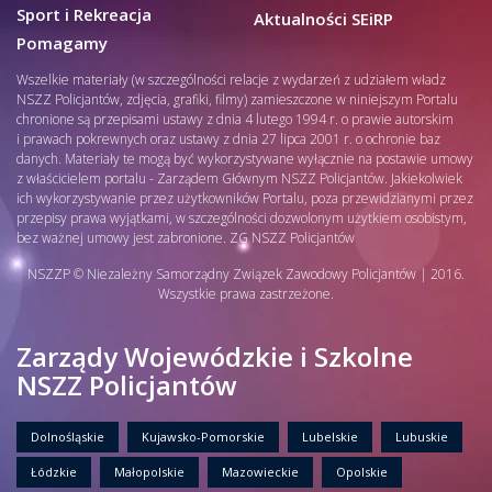
Sport i Rekreacja
Aktualności SEiRP
Pomagamy
Wszelkie materiały (w szczególności relacje z wydarzeń z udziałem władz
NSZZ Policjantów, zdjęcia, grafiki, filmy) zamieszczone w niniejszym Portalu
chronione są przepisami ustawy z dnia 4 lutego 1994 r. o prawie autorskim
i prawach pokrewnych oraz ustawy z dnia 27 lipca 2001 r. o ochronie baz
danych. Materiały te mogą być wykorzystywane wyłącznie na postawie umowy
z właścicielem portalu - Zarządem Głównym NSZZ Policjantów. Jakiekolwiek
ich wykorzystywanie przez użytkowników Portalu, poza przewidzianymi przez
przepisy prawa wyjątkami, w szczególności dozwolonym użytkiem osobistym,
bez ważnej umowy jest zabronione. ZG NSZZ Policjantów
NSZZP © Niezależny Samorządny Związek Zawodowy Policjantów | 2016.
Wszystkie prawa zastrzeżone.
Zarządy Wojewódzkie i Szkolne
NSZZ Policjantów
Dolnośląskie
Kujawsko-Pomorskie
Lubelskie
Lubuskie
Łódzkie
Małopolskie
Mazowieckie
Opolskie