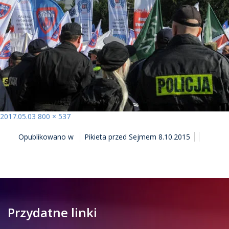
Opublikowano
Pełny
2017.05.03
800 × 537
NAWIGACJA
rozmiar
Opublikowano w
Pikieta przed Sejmem 8.10.2015
WPISU
Przydatne linki