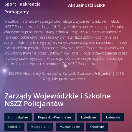
Sport i Rekreacja
Aktualności SEiRP
Pomagamy
Wszelkie materiały (w szczególności relacje z wydarzeń z udziałem władz
NSZZ Policjantów, zdjęcia, grafiki, filmy) zamieszczone w niniejszym Portalu
chronione są przepisami ustawy z dnia 4 lutego 1994 r. o prawie autorskim
i prawach pokrewnych oraz ustawy z dnia 27 lipca 2001 r. o ochronie baz
danych. Materiały te mogą być wykorzystywane wyłącznie na postawie umowy
z właścicielem portalu - Zarządem Głównym NSZZ Policjantów. Jakiekolwiek
ich wykorzystywanie przez użytkowników Portalu, poza przewidzianymi przez
przepisy prawa wyjątkami, w szczególności dozwolonym użytkiem osobistym,
bez ważnej umowy jest zabronione. ZG NSZZ Policjantów
NSZZP © Niezależny Samorządny Związek Zawodowy Policjantów | 2016.
Wszystkie prawa zastrzeżone.
Zarządy Wojewódzkie i Szkolne
NSZZ Policjantów
Dolnośląskie
Kujawsko-Pomorskie
Lubelskie
Lubuskie
Łódzkie
Małopolskie
Mazowieckie
Opolskie