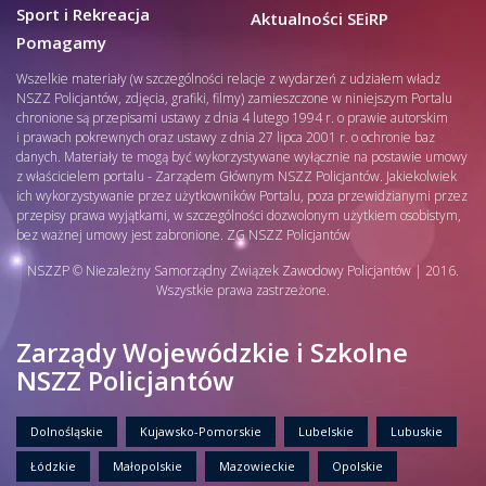
Sport i Rekreacja
Aktualności SEiRP
Pomagamy
Wszelkie materiały (w szczególności relacje z wydarzeń z udziałem władz
NSZZ Policjantów, zdjęcia, grafiki, filmy) zamieszczone w niniejszym Portalu
chronione są przepisami ustawy z dnia 4 lutego 1994 r. o prawie autorskim
i prawach pokrewnych oraz ustawy z dnia 27 lipca 2001 r. o ochronie baz
danych. Materiały te mogą być wykorzystywane wyłącznie na postawie umowy
z właścicielem portalu - Zarządem Głównym NSZZ Policjantów. Jakiekolwiek
ich wykorzystywanie przez użytkowników Portalu, poza przewidzianymi przez
przepisy prawa wyjątkami, w szczególności dozwolonym użytkiem osobistym,
bez ważnej umowy jest zabronione. ZG NSZZ Policjantów
NSZZP © Niezależny Samorządny Związek Zawodowy Policjantów | 2016.
Wszystkie prawa zastrzeżone.
Zarządy Wojewódzkie i Szkolne
NSZZ Policjantów
Dolnośląskie
Kujawsko-Pomorskie
Lubelskie
Lubuskie
Łódzkie
Małopolskie
Mazowieckie
Opolskie