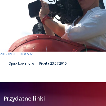
Opublikowano
Pełny
2017.05.03
800 × 592
NAWIGACJA
rozmiar
Opublikowano w
Pikieta 23.07.2015
WPISU
Przydatne linki