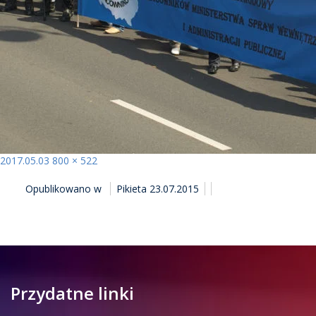
Opublikowano
Pełny
2017.05.03
800 × 522
NAWIGACJA
rozmiar
Opublikowano w
Pikieta 23.07.2015
WPISU
Przydatne linki