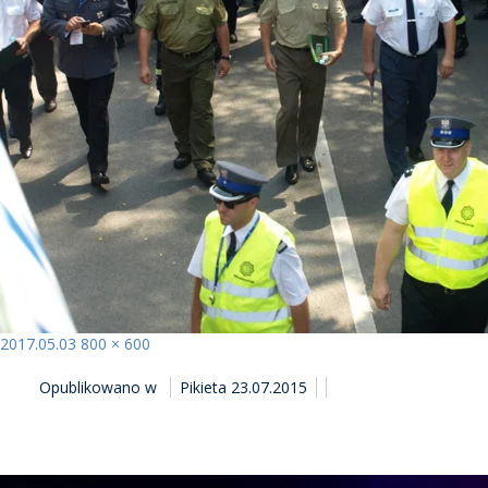
Opublikowano
Pełny
2017.05.03
800 × 600
NAWIGACJA
rozmiar
Opublikowano w
Pikieta 23.07.2015
WPISU