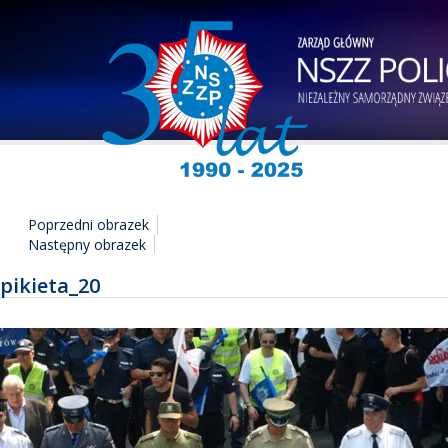
Poprzedni obrazek
Następny obrazek
pikieta_20