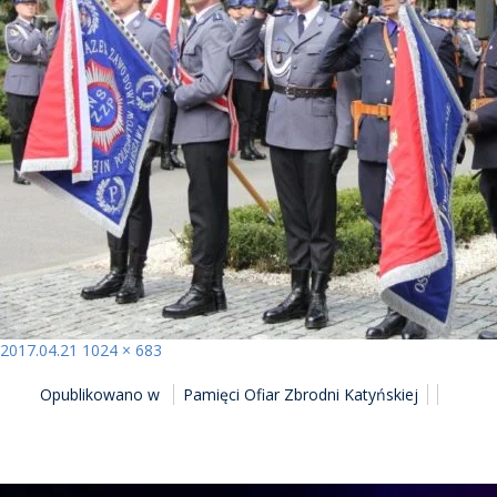
Opublikowano
Pełny
2017.04.21
1024 × 683
NAWIGACJA
rozmiar
Opublikowano w
Pamięci Ofiar Zbrodni Katyńskiej
WPISU