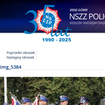
Poprzedni obrazek
Następny obrazek
img_5384