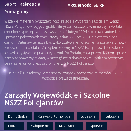
Sport i Rekreacja
Aktualności SEiRP
Pomagamy
Wszelkie materiały (w szczególności relacje z wydarzeń z udziałem władz
NSZZ Policjantów, zdjęcia, grafiki, filmy) zamieszczone w niniejszym Portalu
chronione są przepisami ustawy z dnia 4 lutego 1994 r. o prawie autorskim
i prawach pokrewnych oraz ustawy z dnia 27 lipca 2001 r. o ochronie baz
danych. Materiały te mogą być wykorzystywane wyłącznie na postawie umowy
z właścicielem portalu - Zarządem Głównym NSZZ Policjantów. Jakiekolwiek
ich wykorzystywanie przez użytkowników Portalu, poza przewidzianymi przez
przepisy prawa wyjątkami, w szczególności dozwolonym użytkiem osobistym,
bez ważnej umowy jest zabronione. ZG NSZZ Policjantów
NSZZP © Niezależny Samorządny Związek Zawodowy Policjantów | 2016.
Wszystkie prawa zastrzeżone.
Zarządy Wojewódzkie i Szkolne
NSZZ Policjantów
Dolnośląskie
Kujawsko-Pomorskie
Lubelskie
Lubuskie
Łódzkie
Małopolskie
Mazowieckie
Opolskie