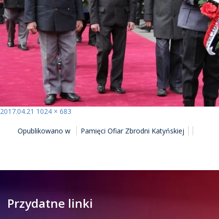
Opublikowano
Pełny
2017.04.21
1024 × 683
NAWIGACJA
rozmiar
Opublikowano w
Pamięci Ofiar Zbrodni Katyńskiej
WPISU
Przydatne linki