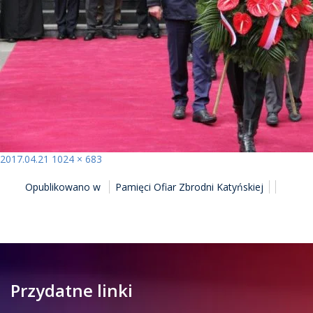
Opublikowano
Pełny
2017.04.21
1024 × 683
NAWIGACJA
rozmiar
Opublikowano w
Pamięci Ofiar Zbrodni Katyńskiej
WPISU
Przydatne linki