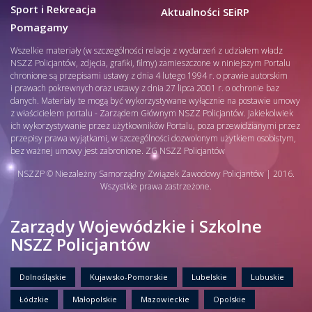
Sport i Rekreacja
Aktualności SEiRP
Pomagamy
Wszelkie materiały (w szczególności relacje z wydarzeń z udziałem władz
NSZZ Policjantów, zdjęcia, grafiki, filmy) zamieszczone w niniejszym Portalu
chronione są przepisami ustawy z dnia 4 lutego 1994 r. o prawie autorskim
i prawach pokrewnych oraz ustawy z dnia 27 lipca 2001 r. o ochronie baz
danych. Materiały te mogą być wykorzystywane wyłącznie na postawie umowy
z właścicielem portalu - Zarządem Głównym NSZZ Policjantów. Jakiekolwiek
ich wykorzystywanie przez użytkowników Portalu, poza przewidzianymi przez
przepisy prawa wyjątkami, w szczególności dozwolonym użytkiem osobistym,
bez ważnej umowy jest zabronione. ZG NSZZ Policjantów
NSZZP © Niezależny Samorządny Związek Zawodowy Policjantów | 2016.
Wszystkie prawa zastrzeżone.
Zarządy Wojewódzkie i Szkolne
NSZZ Policjantów
Dolnośląskie
Kujawsko-Pomorskie
Lubelskie
Lubuskie
Łódzkie
Małopolskie
Mazowieckie
Opolskie