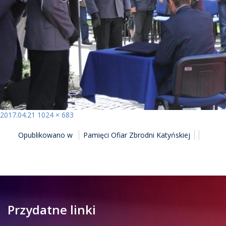
Opublikowano
Pełny
2017.04.21
1024 × 683
NAWIGACJA
rozmiar
Opublikowano w
Pamięci Ofiar Zbrodni Katyńskiej
WPISU
Przydatne linki