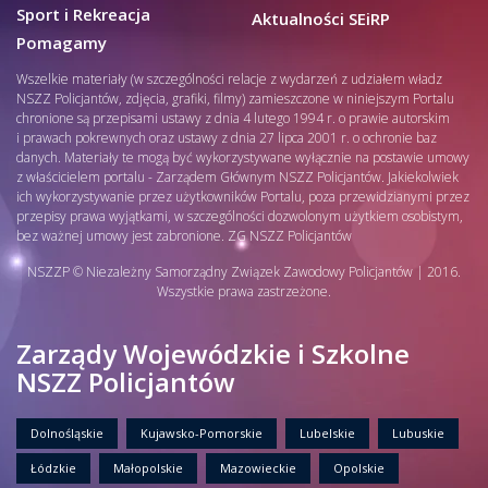
Sport i Rekreacja
Aktualności SEiRP
Pomagamy
Wszelkie materiały (w szczególności relacje z wydarzeń z udziałem władz
NSZZ Policjantów, zdjęcia, grafiki, filmy) zamieszczone w niniejszym Portalu
chronione są przepisami ustawy z dnia 4 lutego 1994 r. o prawie autorskim
i prawach pokrewnych oraz ustawy z dnia 27 lipca 2001 r. o ochronie baz
danych. Materiały te mogą być wykorzystywane wyłącznie na postawie umowy
z właścicielem portalu - Zarządem Głównym NSZZ Policjantów. Jakiekolwiek
ich wykorzystywanie przez użytkowników Portalu, poza przewidzianymi przez
przepisy prawa wyjątkami, w szczególności dozwolonym użytkiem osobistym,
bez ważnej umowy jest zabronione. ZG NSZZ Policjantów
NSZZP © Niezależny Samorządny Związek Zawodowy Policjantów | 2016.
Wszystkie prawa zastrzeżone.
Zarządy Wojewódzkie i Szkolne
NSZZ Policjantów
Dolnośląskie
Kujawsko-Pomorskie
Lubelskie
Lubuskie
Łódzkie
Małopolskie
Mazowieckie
Opolskie