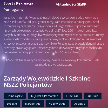
Sport i Rekreacja
Aktualności SEiRP
Pomagamy
Wszelkie materiały (w szczególności relacje z wydarzeń z udziałem władz
NSZZ Policjantów, zdjęcia, grafiki, filmy) zamieszczone w niniejszym Portalu
chronione są przepisami ustawy z dnia 4 lutego 1994 r. o prawie autorskim
i prawach pokrewnych oraz ustawy z dnia 27 lipca 2001 r. o ochronie baz
danych. Materiały te mogą być wykorzystywane wyłącznie na postawie umowy
z właścicielem portalu - Zarządem Głównym NSZZ Policjantów. Jakiekolwiek
ich wykorzystywanie przez użytkowników Portalu, poza przewidzianymi przez
przepisy prawa wyjątkami, w szczególności dozwolonym użytkiem osobistym,
bez ważnej umowy jest zabronione. ZG NSZZ Policjantów
NSZZP © Niezależny Samorządny Związek Zawodowy Policjantów | 2016.
Wszystkie prawa zastrzeżone.
Zarządy Wojewódzkie i Szkolne
NSZZ Policjantów
Dolnośląskie
Kujawsko-Pomorskie
Lubelskie
Lubuskie
Łódzkie
Małopolskie
Mazowieckie
Opolskie