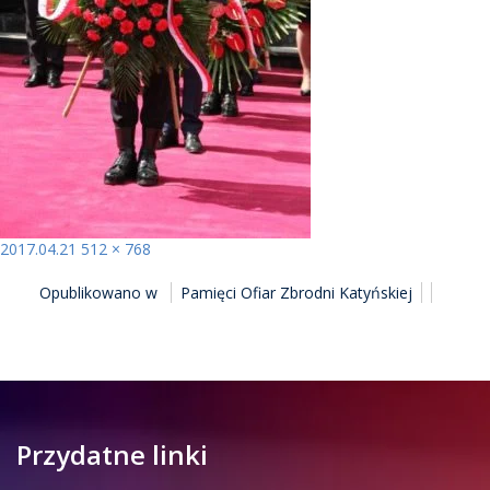
Opublikowano
Pełny
2017.04.21
512 × 768
NAWIGACJA
rozmiar
Opublikowano w
Pamięci Ofiar Zbrodni Katyńskiej
WPISU
Przydatne linki