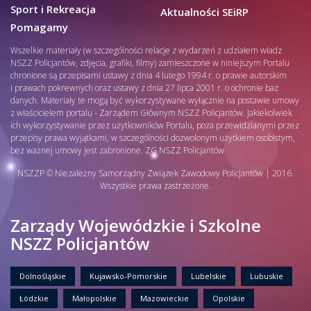
Sport i Rekreacja
Aktualności SEiRP
Pomagamy
Wszelkie materiały (w szczególności relacje z wydarzeń z udziałem władz
NSZZ Policjantów, zdjęcia, grafiki, filmy) zamieszczone w niniejszym Portalu
chronione są przepisami ustawy z dnia 4 lutego 1994 r. o prawie autorskim
i prawach pokrewnych oraz ustawy z dnia 27 lipca 2001 r. o ochronie baz
danych. Materiały te mogą być wykorzystywane wyłącznie na postawie umowy
z właścicielem portalu - Zarządem Głównym NSZZ Policjantów. Jakiekolwiek
ich wykorzystywanie przez użytkowników Portalu, poza przewidzianymi przez
przepisy prawa wyjątkami, w szczególności dozwolonym użytkiem osobistym,
bez ważnej umowy jest zabronione. ZG NSZZ Policjantów
NSZZP © Niezależny Samorządny Związek Zawodowy Policjantów | 2016.
Wszystkie prawa zastrzeżone.
Zarządy Wojewódzkie i Szkolne
NSZZ Policjantów
Dolnośląskie
Kujawsko-Pomorskie
Lubelskie
Lubuskie
Łódzkie
Małopolskie
Mazowieckie
Opolskie