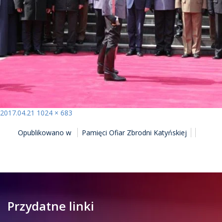
Opublikowano
Pełny
2017.04.21
1024 × 683
NAWIGACJA
rozmiar
Opublikowano w
Pamięci Ofiar Zbrodni Katyńskiej
WPISU
Przydatne linki