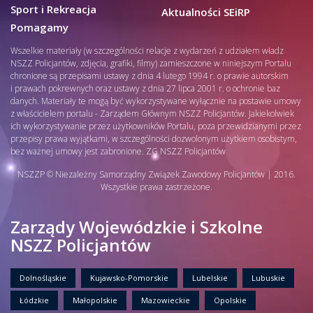
Sport i Rekreacja
Aktualności SEiRP
Pomagamy
Wszelkie materiały (w szczególności relacje z wydarzeń z udziałem władz
NSZZ Policjantów, zdjęcia, grafiki, filmy) zamieszczone w niniejszym Portalu
chronione są przepisami ustawy z dnia 4 lutego 1994 r. o prawie autorskim
i prawach pokrewnych oraz ustawy z dnia 27 lipca 2001 r. o ochronie baz
danych. Materiały te mogą być wykorzystywane wyłącznie na postawie umowy
z właścicielem portalu - Zarządem Głównym NSZZ Policjantów. Jakiekolwiek
ich wykorzystywanie przez użytkowników Portalu, poza przewidzianymi przez
przepisy prawa wyjątkami, w szczególności dozwolonym użytkiem osobistym,
bez ważnej umowy jest zabronione. ZG NSZZ Policjantów
NSZZP © Niezależny Samorządny Związek Zawodowy Policjantów | 2016.
Wszystkie prawa zastrzeżone.
Zarządy Wojewódzkie i Szkolne
NSZZ Policjantów
Dolnośląskie
Kujawsko-Pomorskie
Lubelskie
Lubuskie
Łódzkie
Małopolskie
Mazowieckie
Opolskie