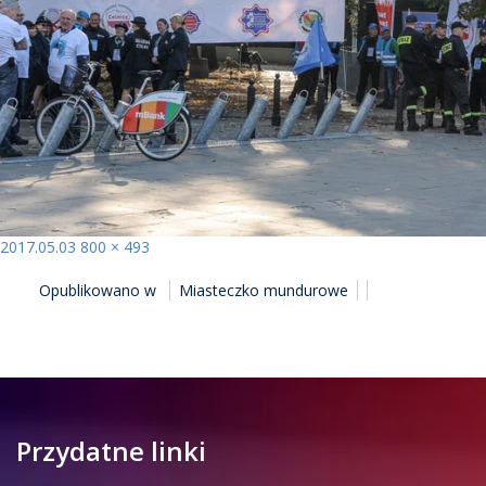
Opublikowano
Pełny
2017.05.03
800 × 493
NAWIGACJA
rozmiar
Opublikowano w
Miasteczko mundurowe
WPISU
Przydatne linki