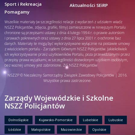
Sport i Rekreacja
Aktualności SEiRP
Pomagamy
Wszelkie materiały (w szczególności relacje z wydarzeń z udziałem władz
NSZZ Policjantów, zdjęcia, grafiki, filmy) zamieszczone w niniejszym Portalu
chronione są przepisami ustawy z dnia 4 lutego 1994 r. o prawie autorskim
i prawach pokrewnych oraz ustawy z dnia 27 lipca 2001 r. o ochronie baz
danych. Materiały te mogą być wykorzystywane wyłącznie na postawie umowy
z właścicielem portalu - Zarządem Głównym NSZZ Policjantów. Jakiekolwiek
ich wykorzystywanie przez użytkowników Portalu, poza przewidzianymi przez
przepisy prawa wyjątkami, w szczególności dozwolonym użytkiem osobistym,
bez ważnej umowy jest zabronione. ZG NSZZ Policjantów
NSZZP © Niezależny Samorządny Związek Zawodowy Policjantów | 2016.
Wszystkie prawa zastrzeżone.
Zarządy Wojewódzkie i Szkolne
NSZZ Policjantów
Dolnośląskie
Kujawsko-Pomorskie
Lubelskie
Lubuskie
Łódzkie
Małopolskie
Mazowieckie
Opolskie