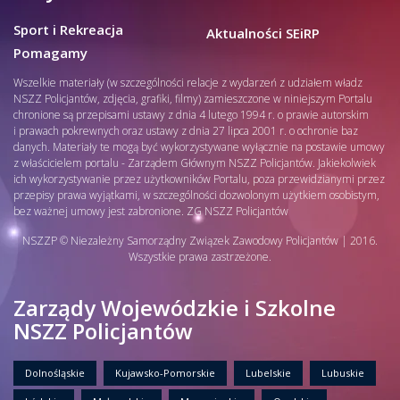
Sport i Rekreacja
Aktualności SEiRP
Pomagamy
Wszelkie materiały (w szczególności relacje z wydarzeń z udziałem władz
NSZZ Policjantów, zdjęcia, grafiki, filmy) zamieszczone w niniejszym Portalu
chronione są przepisami ustawy z dnia 4 lutego 1994 r. o prawie autorskim
i prawach pokrewnych oraz ustawy z dnia 27 lipca 2001 r. o ochronie baz
danych. Materiały te mogą być wykorzystywane wyłącznie na postawie umowy
z właścicielem portalu - Zarządem Głównym NSZZ Policjantów. Jakiekolwiek
ich wykorzystywanie przez użytkowników Portalu, poza przewidzianymi przez
przepisy prawa wyjątkami, w szczególności dozwolonym użytkiem osobistym,
bez ważnej umowy jest zabronione. ZG NSZZ Policjantów
NSZZP © Niezależny Samorządny Związek Zawodowy Policjantów | 2016.
Wszystkie prawa zastrzeżone.
Zarządy Wojewódzkie i Szkolne
NSZZ Policjantów
Dolnośląskie
Kujawsko-Pomorskie
Lubelskie
Lubuskie