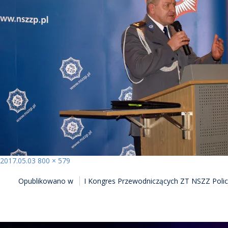
Opublikowano
Pełny
2017.05.03
800 × 579
NAWIGACJA
rozmiar
Opublikowano w
I Kongres Przewodniczących ZT NSZZ Poli
WPISU