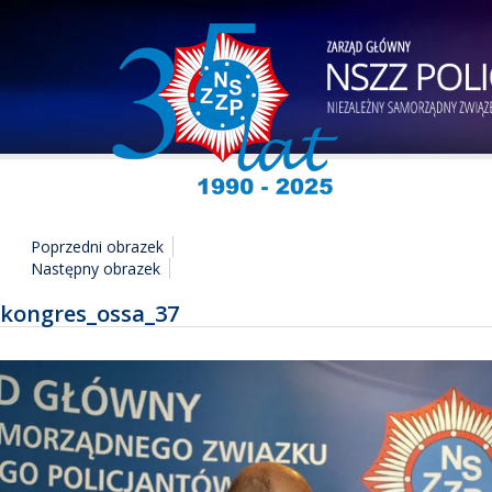
Poprzedni obrazek
Następny obrazek
kongres_ossa_37