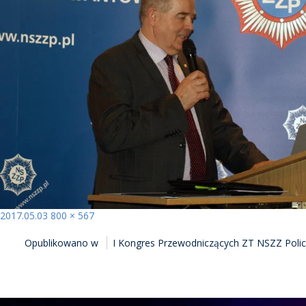
Opublikowano
Pełny
2017.05.03
800 × 567
NAWIGACJA
rozmiar
Opublikowano w
I Kongres Przewodniczących ZT NSZZ Poli
WPISU