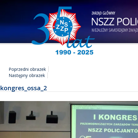
Poprzedni obrazek
Następny obrazek
kongres_ossa_2